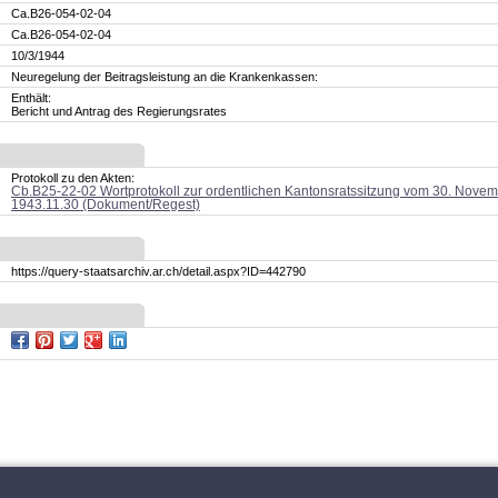
Ca.B26-054-02-04
Ca.B26-054-02-04
10/3/1944
Neuregelung der Beitragsleistung an die Krankenkassen:
Enthält:
Bericht und Antrag des Regierungsrates
Protokoll zu den Akten:
Cb.B25-22-02 Wortprotokoll zur ordentlichen Kantonsratssitzung vom 30. Nove
1943.11.30 (Dokument/Regest)
https://query-staatsarchiv.ar.ch/detail.aspx?ID=442790