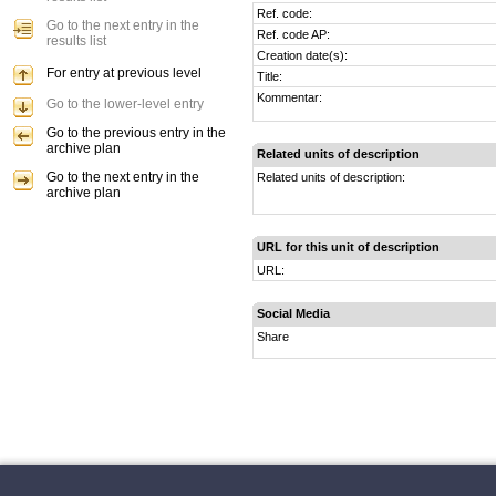
Ref. code:
Go to the next entry in the
Ref. code AP:
results list
Creation date(s):
For entry at previous level
Title:
Kommentar:
Go to the lower-level entry
Go to the previous entry in the
archive plan
Related units of description
Go to the next entry in the
Related units of description:
archive plan
URL for this unit of description
URL:
Social Media
Share