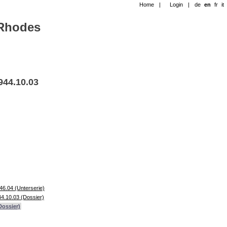
Home
|
Login
|
de
en
fr
it
-Rhodes
944.10.03
46.04 (Unterserie)
44.10.03 (Dossier)
Dossier)