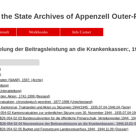
 the State Archives of Appenzell Outer
result
Workbooks
Info Corner
lung der Beitragsleistung an die Krankenkassen:, 1
)
)
oden (StAAR), 1597- (Archiv)
ilung)
Unterabteilung)
rden. Akten:, 1741-1999 (Bestand)
atsakten, chronologisch geordnet:, 1877-1998 (Unterbestand)
Kantonsrat, Traktanden und Akten zu Sitzungen 1944/1945:, 1935.07.04-1946.04 (Serie)
054-02 Kantonsratsakten zur ordentlichen Sitzung vom 30. November 1944:, 1935.07.04-19
B26-054-02-03 Bundessubvention für die öffentliche Primarschule, Verteilungsplan 1944:, 19
B26-054-02-04 Neuregelung der Beitragsleistung an die Krankenkassen:, 1944.10.03 (
B26-054-02-05 Budget und Festsetzung Landessteuerfuss 1944:, 1944.11.09 (Dossier)