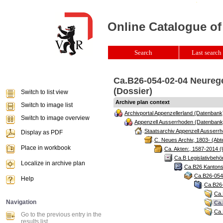
Online Catalogue of
Search
Last search 
Ca.B26-054-02-04 Neurege
(Dossier)
Switch to list view
Archive plan context
Switch to image list
Archivportal Appenzellerland (Datenbank
Switch to image overview
Appenzell Ausserrhoden (Datenbank
Staatsarchiv Appenzell Ausserrh
Display as PDF
C. Neues Archiv, 1803- (Abte
Place in workbook
Ca. Akten:, 1587-2014 (
Ca.B Legislativbehö
Localize in archive plan
Ca.B26 Kantonsr
Ca.B26-054 
Help
Ca.B26-
Ca.
Navigation
Ca.
Ca.
Go to the previous entry in the
results list