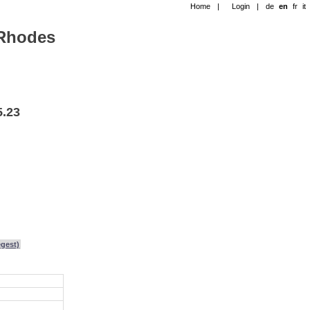
Home
|
Login
|
de
en
fr
it
-Rhodes
5.23
egest)