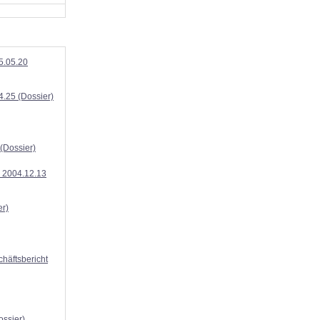
5.05.20
4.25 (Dossier)
(Dossier)
, 2004.12.13
er)
häftsbericht
ossier)