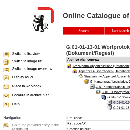
Online Catalogue of
Search
Last search 
G.01-01-13-01 Wortprotok
(Dokument/Regest)
Switch to list view
Archive plan context
Switch to image list
Archivportal Appenzellerland (Datenbank
Switch to image overview
Appenzell Ausserrhoden (Datenbank
Staatsarchiv Appenzell Ausserrh
Display as PDF
G. Kantonsrat / Legislative, 
Place in workbook
G.01 Kantonsratssitzun
G.01-01 Wortprotoko
Localize in archive plan
G.01-01-13 Wort
G.01-01-13
Help
G.01-01-13-
Navigation
Ref. code:
Ref. code AP:
Go to the previous entry in the
results list
Creation date(s):