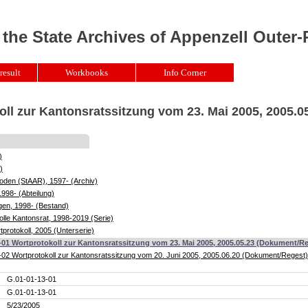
 the State Archives of Appenzell Outer
result
Workbooks
Info Corner
oll zur Kantonsratssitzung vom 23. Mai 2005, 2005.0
)
)
oden (StAAR), 1597- (Archiv)
1998- (Abteilung)
gen, 1998- (Bestand)
lle Kantonsrat, 1998-2019 (Serie)
protokoll, 2005 (Unterserie)
-01 Wortprotokoll zur Kantonsratssitzung vom 23. Mai 2005, 2005.05.23 (Dokument/R
02 Wortprotokoll zur Kantonsratssitzung vom 20. Juni 2005, 2005.06.20 (Dokument/Regest)
G.01-01-13-01
G.01-01-13-01
5/23/2005