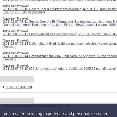
Akten zum Protokoll:
G.01-02-07-08-10 Gesetz über die Wirtschaftsförderung, bGS 911.1, Totalrevision
Lesung, 2005.04.19 (Dossier)
Akten zum Protokoll:
G.01-02-07-08-11 Gesetz über die Einführung des Bundesgesetzes über den Er
Grundstücken durch Personen im Ausland, EG zum BewG, zweite Lesung, 2005.0
Akten zum Protokoll:
G.01-02-07-08-12 Ersatzwahl für das Kantonsgericht, 2005.03.15-2005.04.25 (D
Akten zum Protokoll:
G.01-02-07-08-13 Nationalbank-Gold, Wahl der parlamentarischen Kommission,
(Dossier)
Akten zum Protokoll:
G.01-02-07-08-14 Geschäftsbericht 2004, Spitalverbund Appenzell Ausserrhoden
(Dossier)
Akten zum Protokoll:
G.01-02-07-08-15 600 Jahre Appenzellerland, Jubiläum, 2005.02 (ca.) (Dossier)
G.01-01-13-01.pdf
https://query-staatsarchiv.ar.ch/detail.aspx?ID=644571
fer you a safer browsing experience and personalize content.