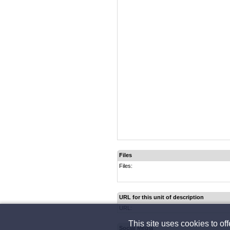
Files
Files:
URL for this unit of description
URL:
This site uses cookies to of
Social Media