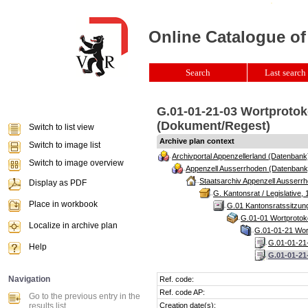
Online Catalogue of
Search
Last search 
G.01-01-21-03 Wortprotoko
(Dokument/Regest)
Switch to list view
Archive plan context
Switch to image list
Archivportal Appenzellerland (Datenbank
Switch to image overview
Appenzell Ausserrhoden (Datenbank
Staatsarchiv Appenzell Ausserrh
Display as PDF
G. Kantonsrat / Legislative, 
Place in workbook
G.01 Kantonsratssitzun
G.01-01 Wortprotoko
Localize in archive plan
G.01-01-21 Wort
G.01-01-21-
Help
G.01-01-21
Navigation
Ref. code:
Ref. code AP:
Go to the previous entry in the
results list
Creation date(s):