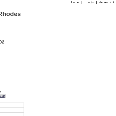
Home
|
Login
|
de
en
fr
it
-Rhodes
02
)
est)