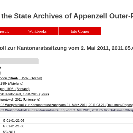
 the State Archives of Appenzell Outer
result
Workbooks
Info Corner
ll zur Kantonsratssitzung vom 2. Mai 2011, 2011.05.
)
)
oden (StAAR), 1597- (Archiv)
1998- (Abteilung)
gen, 1998- (Bestand)
lle Kantonsrat, 1998-2019 (Serie)
protokoll, 2011 (Unterserie)
02 Wortprotokoll zur Kantonsratssitzung vom 21. März 2011, 2011.03.21 (Dokument/Regest
-03 Wortprotokoll zur Kantonsratssitzung vom 2. Mai 2011, 2011.05.02 (Dokument/Reg
G.01-01-21-03
G.01-01-21-03
5/2/2011