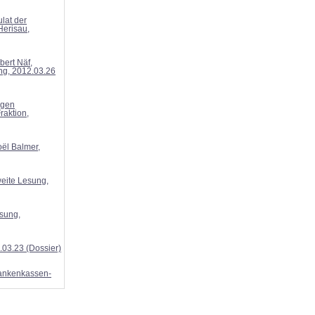
lat der
Herisau,
bert Näf,
ng, 2012.03.26
igen
raktion,
oël Balmer,
weite Lesung,
esung,
.03.23 (Dossier)
Krankenkassen-