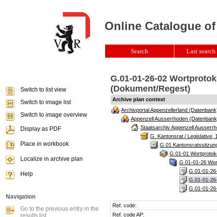
Online Catalogue of
Search
Last search 
G.01-01-26-02 Wortprotok
(Dokument/Regest)
Switch to list view
Archive plan context
Switch to image list
Archivportal Appenzellerland (Datenbank
Switch to image overview
Appenzell Ausserrhoden (Datenbank
Staatsarchiv Appenzell Ausserrh
Display as PDF
G. Kantonsrat / Legislative, 
Place in workbook
G.01 Kantonsratssitzun
G.01-01 Wortprotoko
Localize in archive plan
G.01-01-26 Wort
G.01-01-26-
Help
G.01-01-26
G.01-01-26-
Navigation
Ref. code:
Go to the previous entry in the
Ref. code AP:
results list