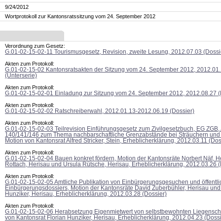
9/24/2012
Wortprotokoll zur Kantonsratssitzung vom 24. September 2012
Verordnung zum Gesetz:
G.01-02-15-02-11 Tourismusgesetz, Revision, zweite Lesung, 2012.07.03 (Dossi
Akten zum Protokoll:
G.01-02-15-02 Kantonsratsakten der Sitzung vom 24. September 2012, 2012.01
(Unterserie)
Akten zum Protokoll:
G.01-02-15-02-01 Einladung zur Sitzung vom 24. September 2012, 2012.08.27 (
Akten zum Protokoll:
G.01-02-15-02-02 Ratschreiberwahl, 2012.01.13-2012.06.19 (Dossier)
Akten zum Protokoll:
G.01-02-15-02-03 Teilrevision Einführungsgesetz zum Zivilgesetzbuch, EG ZGB, A
140/141/146 zum Thema nachbarschaftliche Grenzabstände bei Sträuchern und
Motion von Kantonsrat Alfred Stricker, Stein, Erheblicherklärung, 2012.03.11 (Dos
Akten zum Protokoll:
G.01-02-15-02-04 Bauen konkret fördern, Motion der Kantonsräte Norbert Näf, 
Rottach, Herisau und Ursula Rütsche, Herisau, Erheblicherklärung, 2012.03.26 (
Akten zum Protokoll:
G.01-02-15-02-05 Amtliche Publikation von Einbürgerungsgesuchen und öffentli
Einbürgerungsdossiers, Motion der Kantonsräte David Zuberbühler, Herisau und
Hunziker, Herisau, Erheblicherklärung, 2012.03.28 (Dossier)
Akten zum Protokoll:
G.01-02-15-02-06 Herabsetzung Eigenmietwert von selbstbewohnten Liegenscha
von Kantonsrat Florian Hunziker, Herisau, Erheblicherklärung, 2012.04.23 (Dossi