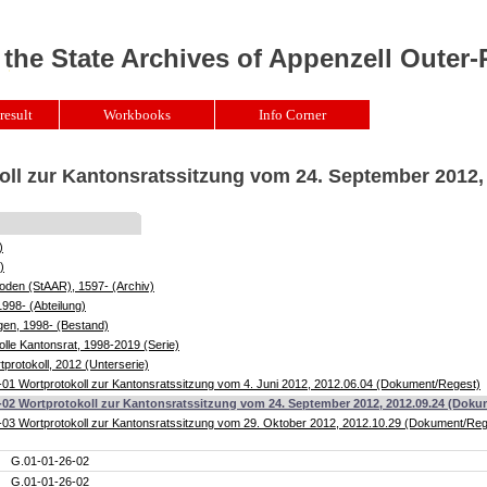
 the State Archives of Appenzell Outer
result
Workbooks
Info Corner
oll zur Kantonsratssitzung vom 24. September 2012,
)
)
oden (StAAR), 1597- (Archiv)
1998- (Abteilung)
gen, 1998- (Bestand)
lle Kantonsrat, 1998-2019 (Serie)
protokoll, 2012 (Unterserie)
01 Wortprotokoll zur Kantonsratssitzung vom 4. Juni 2012, 2012.06.04 (Dokument/Regest)
-02 Wortprotokoll zur Kantonsratssitzung vom 24. September 2012, 2012.09.24 (Dok
03 Wortprotokoll zur Kantonsratssitzung vom 29. Oktober 2012, 2012.10.29 (Dokument/Reg
G.01-01-26-02
G.01-01-26-02