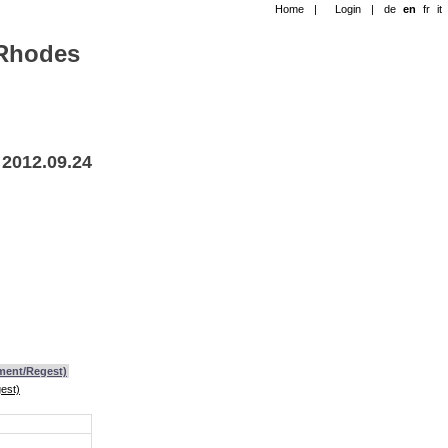
Home
|
Login
|
de
en
fr
it
-Rhodes
 2012.09.24
ument/Regest)
est)