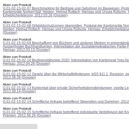
Akten zum Protokoll:
G.01-02-15-02-07 Benchmarking für Beiträge und Gebühren im Bauwesen, Postu
Kantonsräte Norbert Näf, Heiden, Helmut Rottach, Herisau und Ursula Rütsche, 
Erheblicherklärung, 2012.03.26 (Dossier)
Akten zum Protokoll:
G.01-02-15-02-08 Ortsbildschutzzonen überprüfen, Postulat der Kantonsräte Nor
Heiden, Helmut Rottach, Herisau und Ursula Rütsche, Herisau, Erheblicherkläru
(Dossier)
Akten zum Protokoll:
G.01-02-15-02-09 Beschaffung von Büchern und anderen Medien in eigenständ
Ausserrhoder Buchhandlungen, Interpellation der Sozialdemokratischen Partei-F
Herisau, 2012.03.13 (Dossier)
Akten zum Protokoll:
G.01-02-15-02-10 Biodiversitätsziele 2020, Interpellation von Kantonsrat Yves N
Herisau, 2012.04.26 (Dossier)
Akten zum Protokoll:
G.01-02-15-02-12 Gesetz über die Wirtschaftsförderung, bGS 911.1, Revision, z
2012.06.26 (Dossier)
Akten zum Protokoll:
G.01-02-15-02-13 Konkordat über private Sicherheitsdienstleistungen, zweite L
2012.08.14 (Dossier)
Akten zum Protokoll:
G.01-02-15-02-14 Schriftliche Anfrage betreffend Stipendien und Darlehen, 2012
Akten zum Protokoll:
G.01-02-15-02-15 Schriftliche Anfrage betreffend individuelle Verbilligung der 
Prämien, 2012.06.26 (Dossier)