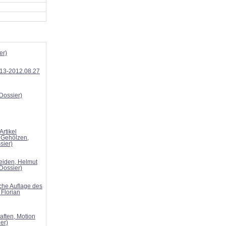
er)
.13-2012.08.27
Dossier)
rtikel
 Gehölzen,
sier)
Heiden, Helmut
Dossier)
che Auflage des
 Florian
ften, Motion
er)